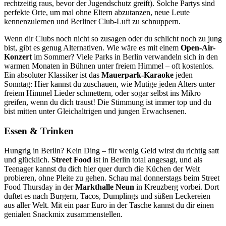
rechtzeitig raus, bevor der Jugendschutz greift). Solche Partys sind
perfekte Orte, um mal ohne Eltern abzutanzen, neue Leute
kennenzulernen und Berliner Club-Luft zu schnuppern.
Wenn dir Clubs noch nicht so zusagen oder du schlicht noch zu jung
bist, gibt es genug Alternativen. Wie wäre es mit einem
Open-Air-
Konzert
im Sommer? Viele Parks in Berlin verwandeln sich in den
warmen Monaten in Bühnen unter freiem Himmel – oft kostenlos.
Ein absoluter Klassiker ist das
Mauerpark-Karaoke
jeden
Sonntag: Hier kannst du zuschauen, wie Mutige jeden Alters unter
freiem Himmel Lieder schmettern, oder sogar selbst ins Mikro
greifen, wenn du dich traust! Die Stimmung ist immer top und du
bist mitten unter Gleichaltrigen und jungen Erwachsenen.
Essen & Trinken
Hungrig in Berlin? Kein Ding – für wenig Geld wirst du richtig satt
und glücklich.
Street Food
ist in Berlin total angesagt, und als
Teenager kannst du dich hier quer durch die Küchen der Welt
probieren, ohne Pleite zu gehen. Schau mal donnerstags beim Street
Food Thursday in der
Markthalle Neun
in Kreuzberg vorbei. Dort
duftet es nach Burgern, Tacos, Dumplings und süßen Leckereien
aus aller Welt. Mit ein paar Euro in der Tasche kannst du dir einen
genialen Snackmix zusammenstellen.