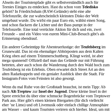
Abseits der Touristenpfade gibt es selbstverständlich auch für
Teenies Einiges zu entdecken. Hast du schon vom
Teledisko
gehört? In Friedrichshain (RAW-Gelände) steht eine alte
Telefonzelle, die zur wahrscheinlich kleinsten Disko der Welt
umgebaut wurde. Du wirfst ein paar Euro ein, wählst einen Song,
und schon flackern die Lichter und der Bass pumpt in der
Telefonzelle. Eine total verrückte Aktion für dich und ein, zwei
Freunde – und ein Video von eurem Mini-Club-Besuch gibt’s als
Erinnerung obendrauf.
Ein anderer Geheimtipp für Abenteuerlustige: der
Teufelsberg
im
Grunewald. Das ist ein ehemaliger Abhörposten aus dem Kalten
Krieg oben auf einem Trümmerschuttberg. Klingt weird, ist aber
mega spannend! Offiziell darf man das Gelände nur mit Führung
betreten, aber auch schon die Wanderung durch den Wald hoch zum
Teufelsberg ist ein Erlebnis. Oben erwartet dich Street Art an den
alten Radarkuppeln und ein genialer Ausblick über die Stadt. Für
Instagram-Fotos vom Feinsten ist also gesorgt.
Wenn du mal Ruhe von der Großstadt brauchst, ist mein Tipp: Ab
nach
Alt-Treptow
zur
Insel der Jugend
. Diese kleine Insel in der
Spree erreichst du über eine schmucke Bogenbrücke vom Treptower
Park aus. Hier gibt’s einen kleinen Biergarten (für dich vielleicht
eher ’ne Limo) und oft Livemusik oder einfach chillige Atmosphäre
am Wasser – und kaum Touristen verirren sich hierher. Ideal, um mit