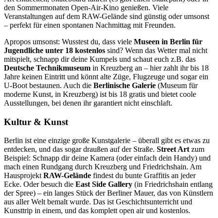
den Sommermonaten Open-Air-Kino genießen. Viele
Veranstaltungen auf dem RAW-Gelände sind günstig oder umsonst
– perfekt für einen spontanen Nachmittag mit Freunden.
Apropos umsonst: Wusstest du, dass viele
Museen in Berlin für
Jugendliche unter 18 kostenlos
sind? Wenn das Wetter mal nicht
mitspielt, schnapp dir deine Kumpels und schaut euch z.B. das
Deutsche Technikmuseum
in Kreuzberg an – hier zahlt ihr bis 18
Jahre keinen Eintritt und könnt alte Züge, Flugzeuge und sogar ein
U-Boot bestaunen. Auch die
Berlinische Galerie
(Museum für
moderne Kunst, in Kreuzberg) ist bis 18 gratis und bietet coole
Ausstellungen, bei denen ihr garantiert nicht einschlaft.
Kultur & Kunst
Berlin ist eine einzige große Kunstgalerie – überall gibt es etwas zu
entdecken, und das sogar draußen auf der Straße.
Street Art
zum
Beispiel: Schnapp dir deine Kamera (oder einfach dein Handy) und
mach einen Rundgang durch Kreuzberg und Friedrichshain. Am
Hausprojekt
RAW-Gelände
findest du bunte Graffitis an jeder
Ecke. Oder besuch die
East Side Gallery
(in Friedrichshain entlang
der Spree) – ein langes Stück der Berliner Mauer, das von Künstlern
aus aller Welt bemalt wurde. Das ist Geschichtsunterricht und
Kunsttrip in einem, und das komplett open air und kostenlos.