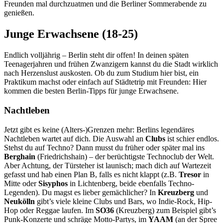
Freunden mal durchzuatmen und die Berliner Sommerabende zu
genießen.
Junge Erwachsene (18-25)
Endlich volljährig – Berlin steht dir offen! In deinen späten
Teenagerjahren und frühen Zwanzigern kannst du die Stadt wirklich
nach Herzenslust auskosten. Ob du zum Studium hier bist, ein
Praktikum machst oder einfach auf Städtetrip mit Freunden: Hier
kommen die besten Berlin-Tipps für junge Erwachsene.
Nachtleben
Jetzt gibt es keine (Alters-)Grenzen mehr: Berlins legendäres
Nachtleben wartet auf dich. Die Auswahl an
Clubs
ist schier endlos.
Stehst du auf Techno? Dann musst du früher oder später mal ins
Berghain
(Friedrichshain) – der berüchtigste Technoclub der Welt.
Aber Achtung, der Türsteher ist launisch; mach dich auf Wartezeit
gefasst und hab einen Plan B, falls es nicht klappt (z.B.
Tresor
in
Mitte oder
Sisyphos
in Lichtenberg, beide ebenfalls Techno-
Legenden). Du magst es lieber gemächlicher? In
Kreuzberg
und
Neukölln
gibt’s viele kleine Clubs und Bars, wo Indie-Rock, Hip-
Hop oder Reggae laufen. Im
SO36
(Kreuzberg) zum Beispiel gibt’s
Punk-Konzerte und schräge Motto-Partys, im
YAAM
(an der Spree