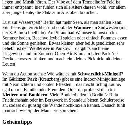
liegen und Musik hören. Der Vibe auf dem Tempelhofer Feld ist
immer entspannt, hier fühlen sich alle Altersklassen wohl, vor allem
aber junge Leute, die Platz zum Austoben brauchen.
Lust auf Wasserspaß? Berlin hat mehr Seen, als man zählen kann.
Für Teens gut erreichbar und cool: der
Wannsee
im Südwesten (mit
der S-Bahn schnell hin). Am Strandbad Wannsee kannst du im
Sommer baden, Beachvolleyball spielen oder einfach Pommes essen
und die Sonne genießen. Etwas kleiner, aber bei Jugendlichen sehr
beliebt, ist der
Weißensee
in Pankow – da gibt’s auch eine
Liegewiese und im Sommer Open-Air-Kino am Ufer. Pack ’ne
Decke, etwas zu trinken und mach ein kleines Picknick mit deinen
Leuten!
Wenn du Action suchst: Wie wäre es mit
Schwarzlicht-Minigolf
?
Im
Görlitzer Park
(Kreuzberg) gibt es eine Indoor-Minigolfanlage
mit Neonlichtern und coolen Effekten – das macht richtig Laune,
egal ob mit Familie oder Freunden. Oder du probierst dich im
Klettern und Bouldern
: Viele Boulderhallen in Berlin (z.B. in
Friedrichshain oder im Bergwerk in Spandau) bieten Schülerpreise
an, sodass du günstig die Wände hochkraxeln kannst. Danach fühlt
man sich wie Spider-Man – versprochen!
Geheimtipps