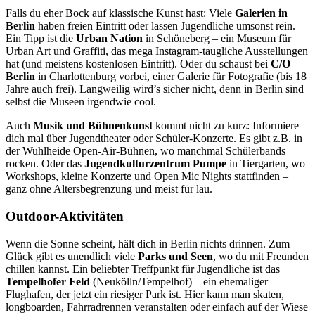
Falls du eher Bock auf klassische Kunst hast: Viele
Galerien in
Berlin
haben freien Eintritt oder lassen Jugendliche umsonst rein.
Ein Tipp ist die
Urban Nation
in Schöneberg – ein Museum für
Urban Art und Graffiti, das mega Instagram-taugliche Ausstellungen
hat (und meistens kostenlosen Eintritt). Oder du schaust bei
C/O
Berlin
in Charlottenburg vorbei, einer Galerie für Fotografie (bis 18
Jahre auch frei). Langweilig wird’s sicher nicht, denn in Berlin sind
selbst die Museen irgendwie cool.
Auch
Musik und Bühnenkunst
kommt nicht zu kurz: Informiere
dich mal über Jugendtheater oder Schüler-Konzerte. Es gibt z.B. in
der Wuhlheide Open-Air-Bühnen, wo manchmal Schülerbands
rocken. Oder das
Jugendkulturzentrum Pumpe
in Tiergarten, wo
Workshops, kleine Konzerte und Open Mic Nights stattfinden –
ganz ohne Altersbegrenzung und meist für lau.
Outdoor-Aktivitäten
Wenn die Sonne scheint, hält dich in Berlin nichts drinnen. Zum
Glück gibt es unendlich viele
Parks und Seen
, wo du mit Freunden
chillen kannst. Ein beliebter Treffpunkt für Jugendliche ist das
Tempelhofer Feld
(Neukölln/Tempelhof) – ein ehemaliger
Flughafen, der jetzt ein riesiger Park ist. Hier kann man skaten,
longboarden, Fahrradrennen veranstalten oder einfach auf der Wiese