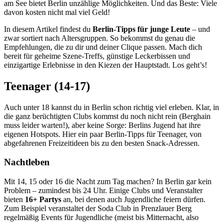
am See bietet Berlin unzählige Möglichkeiten. Und das Beste: Viele
davon kosten nicht mal viel Geld!
In diesem Artikel findest du
Berlin-Tipps für junge Leute
– und
zwar sortiert nach Altersgruppen. So bekommst du genau die
Empfehlungen, die zu dir und deiner Clique passen. Mach dich
bereit für geheime Szene-Treffs, günstige Leckerbissen und
einzigartige Erlebnisse in den Kiezen der Hauptstadt. Los geht’s!
Teenager (14-17)
Auch unter 18 kannst du in Berlin schon richtig viel erleben. Klar, in
die ganz berüchtigten Clubs kommst du noch nicht rein (Berghain
muss leider warten!), aber keine Sorge: Berlins Jugend hat ihre
eigenen Hotspots. Hier ein paar Berlin-Tipps für Teenager, von
abgefahrenen Freizeitideen bis zu den besten Snack-Adressen.
Nachtleben
Mit 14, 15 oder 16 die Nacht zum Tag machen? In Berlin gar kein
Problem – zumindest bis 24 Uhr. Einige Clubs und Veranstalter
bieten
16+ Partys
an, bei denen auch Jugendliche feiern dürfen.
Zum Beispiel veranstaltet der Soda Club in Prenzlauer Berg
regelmäßig Events für Jugendliche (meist bis Mitternacht, also