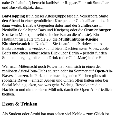
nahe Ostbahnhof) herrscht karibischer Reggae-Flair mit Strandbar
und Basketballplatz dazu.
Bar-Hopping
ist in dieser Altersgruppe fast ein Volkssport. Starte
den Abend in einer gemütlichen Kneipe oder Cocktailbar und zieh
dann weiter. Beliebte Gegenden dafür sind der
Schillerkiez
in
Neukölln (viele hippe Bars und Kneipen) oder die
Oranienburger
Straße
in Mitte (hier reiht sich eine Bar an die nächste). Ein
Highlight für Leute um die 20: die
Multifunktions-Kneipe
Klunkerkranich
in Neukölln. Sie ist auf dem Parkdeck eines
Einkaufszentrums versteckt und bietet Dachterrassen-Vibes, coole
Beats und einen fantastischen Blick über Berlin – perfekt für den
Sonnenuntergang mit einem Drink (oder Club-Mate) in der Hand.
Wer nach Mitternacht noch Power hat, kann sich in einen der
zahllosen After-Hour-Clubs stürzen oder im Sommer auf
Open-Air-
Raves
abtanzen. In Parks oder brachliegenden Flächen gibt’s oft
spontane Raves – einfach Augen und Ohren offen halten oder bei
Social Media gucken, wo was geht. Wichtig: Respektiere die
Nachbarn und nimm deinen Müll mit, damit die Open-Airs friedlich
bleiben.
Essen & Trinken
Als Student oder Azubi hat man selten viel Kohle – zum Glück ist