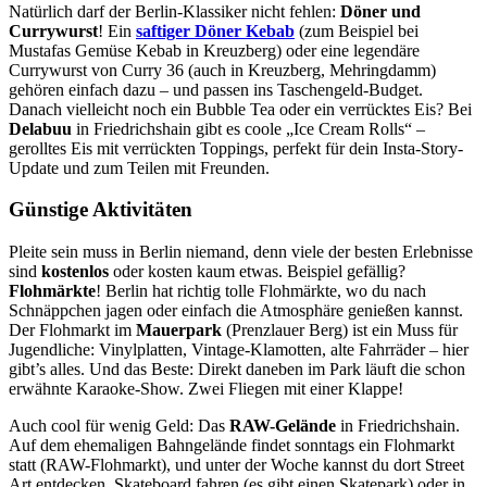
Natürlich darf der Berlin-Klassiker nicht fehlen:
Döner und
Currywurst
! Ein
saftiger Döner Kebab
(zum Beispiel bei
Mustafas Gemüse Kebab in Kreuzberg) oder eine legendäre
Currywurst von Curry 36 (auch in Kreuzberg, Mehringdamm)
gehören einfach dazu – und passen ins Taschengeld-Budget.
Danach vielleicht noch ein Bubble Tea oder ein verrücktes Eis? Bei
Delabuu
in Friedrichshain gibt es coole „Ice Cream Rolls“ –
gerolltes Eis mit verrückten Toppings, perfekt für dein Insta-Story-
Update und zum Teilen mit Freunden.
Günstige Aktivitäten
Pleite sein muss in Berlin niemand, denn viele der besten Erlebnisse
sind
kostenlos
oder kosten kaum etwas. Beispiel gefällig?
Flohmärkte
! Berlin hat richtig tolle Flohmärkte, wo du nach
Schnäppchen jagen oder einfach die Atmosphäre genießen kannst.
Der Flohmarkt im
Mauerpark
(Prenzlauer Berg) ist ein Muss für
Jugendliche: Vinylplatten, Vintage-Klamotten, alte Fahrräder – hier
gibt’s alles. Und das Beste: Direkt daneben im Park läuft die schon
erwähnte Karaoke-Show. Zwei Fliegen mit einer Klappe!
Auch cool für wenig Geld: Das
RAW-Gelände
in Friedrichshain.
Auf dem ehemaligen Bahngelände findet sonntags ein Flohmarkt
statt (RAW-Flohmarkt), und unter der Woche kannst du dort Street
Art entdecken, Skateboard fahren (es gibt einen Skatepark) oder in