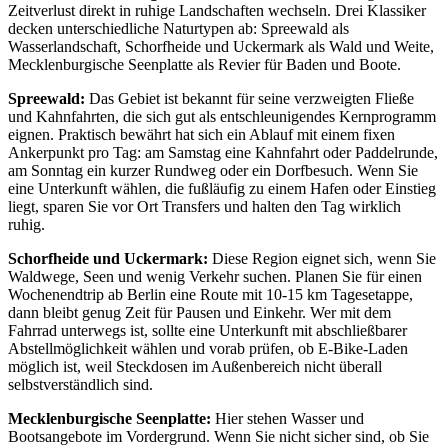
Zeitverlust direkt in ruhige Landschaften wechseln. Drei Klassiker
decken unterschiedliche Naturtypen ab: Spreewald als
Wasserlandschaft, Schorfheide und Uckermark als Wald und Weite,
Mecklenburgische Seenplatte als Revier für Baden und Boote.
Spreewald:
Das Gebiet ist bekannt für seine verzweigten Fließe
und Kahnfahrten, die sich gut als entschleunigendes Kernprogramm
eignen. Praktisch bewährt hat sich ein Ablauf mit einem fixen
Ankerpunkt pro Tag: am Samstag eine Kahnfahrt oder Paddelrunde,
am Sonntag ein kurzer Rundweg oder ein Dorfbesuch. Wenn Sie
eine Unterkunft wählen, die fußläufig zu einem Hafen oder Einstieg
liegt, sparen Sie vor Ort Transfers und halten den Tag wirklich
ruhig.
Schorfheide und Uckermark:
Diese Region eignet sich, wenn Sie
Waldwege, Seen und wenig Verkehr suchen. Planen Sie für einen
Wochenendtrip ab Berlin eine Route mit 10-15 km Tagesetappe,
dann bleibt genug Zeit für Pausen und Einkehr. Wer mit dem
Fahrrad unterwegs ist, sollte eine Unterkunft mit abschließbarer
Abstellmöglichkeit wählen und vorab prüfen, ob E-Bike-Laden
möglich ist, weil Steckdosen im Außenbereich nicht überall
selbstverständlich sind.
Mecklenburgische Seenplatte:
Hier stehen Wasser und
Bootsangebote im Vordergrund. Wenn Sie nicht sicher sind, ob Sie