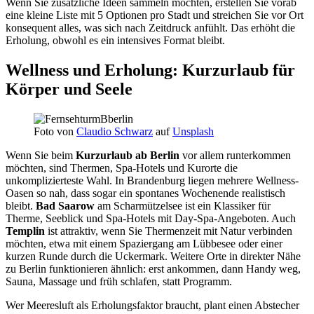
Wenn Sie zusätzliche Ideen sammeln möchten, erstellen Sie vorab
eine kleine Liste mit 5 Optionen pro Stadt und streichen Sie vor Ort
konsequent alles, was sich nach Zeitdruck anfühlt. Das erhöht die
Erholung, obwohl es ein intensives Format bleibt.
Wellness und Erholung: Kurzurlaub für
Körper und Seele
Foto von
Claudio Schwarz
auf
Unsplash
Wenn Sie beim
Kurzurlaub ab Berlin
vor allem runterkommen
möchten, sind Thermen, Spa-Hotels und Kurorte die
unkomplizierteste Wahl. In Brandenburg liegen mehrere Wellness-
Oasen so nah, dass sogar ein spontanes Wochenende realistisch
bleibt.
Bad Saarow
am Scharmützelsee ist ein Klassiker für
Therme, Seeblick und Spa-Hotels mit Day-Spa-Angeboten. Auch
Templin
ist attraktiv, wenn Sie Thermenzeit mit Natur verbinden
möchten, etwa mit einem Spaziergang am Lübbesee oder einer
kurzen Runde durch die Uckermark. Weitere Orte in direkter Nähe
zu Berlin funktionieren ähnlich: erst ankommen, dann Handy weg,
Sauna, Massage und früh schlafen, statt Programm.
Wer Meeresluft als Erholungsfaktor braucht, plant einen Abstecher