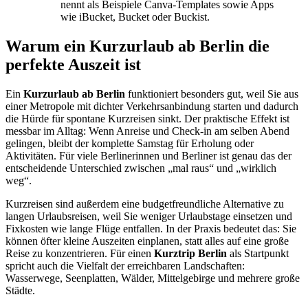
nennt als Beispiele Canva-Templates sowie Apps
wie iBucket, Bucket oder Buckist.
Warum ein Kurzurlaub ab Berlin die
perfekte Auszeit ist
Ein
Kurzurlaub ab Berlin
funktioniert besonders gut, weil Sie aus
einer Metropole mit dichter Verkehrsanbindung starten und dadurch
die Hürde für spontane Kurzreisen sinkt. Der praktische Effekt ist
messbar im Alltag: Wenn Anreise und Check-in am selben Abend
gelingen, bleibt der komplette Samstag für Erholung oder
Aktivitäten. Für viele Berlinerinnen und Berliner ist genau das der
entscheidende Unterschied zwischen „mal raus“ und „wirklich
weg“.
Kurzreisen sind außerdem eine budgetfreundliche Alternative zu
langen Urlaubsreisen, weil Sie weniger Urlaubstage einsetzen und
Fixkosten wie lange Flüge entfallen. In der Praxis bedeutet das: Sie
können öfter kleine Auszeiten einplanen, statt alles auf eine große
Reise zu konzentrieren. Für einen
Kurztrip Berlin
als Startpunkt
spricht auch die Vielfalt der erreichbaren Landschaften:
Wasserwege, Seenplatten, Wälder, Mittelgebirge und mehrere große
Städte.