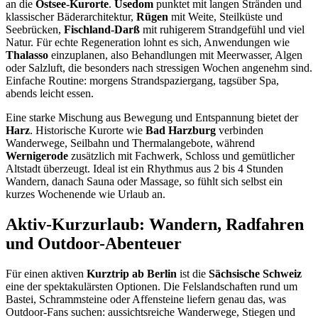
an die
Ostsee-Kurorte
.
Usedom
punktet mit langen Stränden und
klassischer Bäderarchitektur,
Rügen
mit Weite, Steilküste und
Seebrücken,
Fischland-Darß
mit ruhigerem Strandgefühl und viel
Natur. Für echte Regeneration lohnt es sich, Anwendungen wie
Thalasso
einzuplanen, also Behandlungen mit Meerwasser, Algen
oder Salzluft, die besonders nach stressigen Wochen angenehm sind.
Einfache Routine: morgens Strandspaziergang, tagsüber Spa,
abends leicht essen.
Eine starke Mischung aus Bewegung und Entspannung bietet der
Harz
. Historische Kurorte wie
Bad Harzburg
verbinden
Wanderwege, Seilbahn und Thermalangebote, während
Wernigerode
zusätzlich mit Fachwerk, Schloss und gemütlicher
Altstadt überzeugt. Ideal ist ein Rhythmus aus 2 bis 4 Stunden
Wandern, danach Sauna oder Massage, so fühlt sich selbst ein
kurzes Wochenende wie Urlaub an.
Aktiv-Kurzurlaub: Wandern, Radfahren
und Outdoor-Abenteuer
Für einen aktiven
Kurztrip ab Berlin
ist die
Sächsische Schweiz
eine der spektakulärsten Optionen. Die Felslandschaften rund um
Bastei, Schrammsteine oder Affensteine liefern genau das, was
Outdoor-Fans suchen: aussichtsreiche Wanderwege, Stiegen und