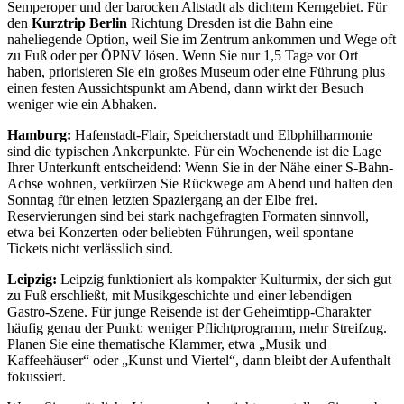
Semperoper und der barocken Altstadt als dichtem Kerngebiet. Für
den
Kurztrip Berlin
Richtung Dresden ist die Bahn eine
naheliegende Option, weil Sie im Zentrum ankommen und Wege oft
zu Fuß oder per ÖPNV lösen. Wenn Sie nur 1,5 Tage vor Ort
haben, priorisieren Sie ein großes Museum oder eine Führung plus
einen festen Aussichtspunkt am Abend, dann wirkt der Besuch
weniger wie ein Abhaken.
Hamburg:
Hafenstadt-Flair, Speicherstadt und Elbphilharmonie
sind die typischen Ankerpunkte. Für ein Wochenende ist die Lage
Ihrer Unterkunft entscheidend: Wenn Sie in der Nähe einer S-Bahn-
Achse wohnen, verkürzen Sie Rückwege am Abend und halten den
Sonntag für einen letzten Spaziergang an der Elbe frei.
Reservierungen sind bei stark nachgefragten Formaten sinnvoll,
etwa bei Konzerten oder beliebten Führungen, weil spontane
Tickets nicht verlässlich sind.
Leipzig:
Leipzig funktioniert als kompakter Kulturmix, der sich gut
zu Fuß erschließt, mit Musikgeschichte und einer lebendigen
Gastro-Szene. Für junge Reisende ist der Geheimtipp-Charakter
häufig genau der Punkt: weniger Pflichtprogramm, mehr Streifzug.
Planen Sie eine thematische Klammer, etwa „Musik und
Kaffeehäuser“ oder „Kunst und Viertel“, dann bleibt der Aufenthalt
fokussiert.